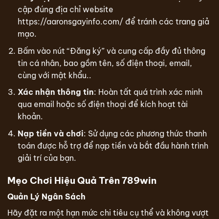
cập đúng địa chỉ website
https://aaronsgayinfo.com/ để tránh các trang giả
mạo.
Bấm vào nút “Đăng ký” và cung cấp đầy đủ thông
tin cá nhân, bao gồm tên, số điện thoại, email,
cùng với mật khẩu..
Xác nhận thông tin
: Hoàn tất quá trình xác minh
qua email hoặc số điện thoại để kích hoạt tài
khoản.
Nạp tiền và chơi
: Sử dụng các phương thức thanh
toán được hỗ trợ để nạp tiền và bắt đầu hành trình
giải trí của bạn.
Mẹo Chơi Hiệu Quả Trên 789win
Quản Lý Ngân Sách
Hãy đặt ra một hạn mức chi tiêu cụ thể và không vượt