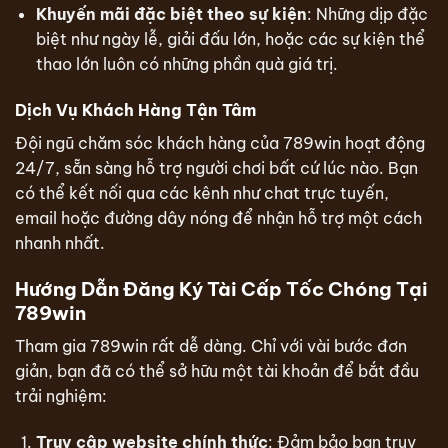
Khuyến mãi đặc biệt theo sự kiện
: Những dịp đặc
biệt như ngày lễ, giải đấu lớn, hoặc các sự kiện thể
thao lớn luôn có những phần quà giá trị.
Dịch Vụ Khách Hàng Tận Tâm
Đội ngũ chăm sóc khách hàng của 789win hoạt động
24/7, sẵn sàng hỗ trợ người chơi bất cứ lúc nào. Bạn
có thể kết nối qua các kênh như chat trực tuyến,
email hoặc đường dây nóng để nhận hỗ trợ một cách
nhanh nhất.
Hướng Dẫn Đăng Ký Tài Cấp Tốc Chóng Tại
789win
Tham gia 789win rất dễ dàng. Chỉ với vài bước đơn
giản, bạn đã có thể sở hữu một tài khoản để bắt đầu
trải nghiệm:
Truy cập website chính thức
: Đảm bảo bạn truy