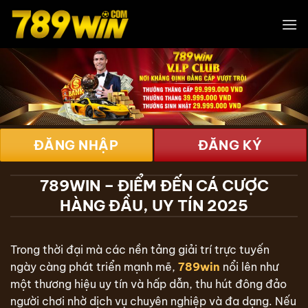
Chuyển
đến
nội
dung
ĐĂNG NHẬP
ĐĂNG KÝ
789WIN – ĐIỂM ĐẾN CÁ CƯỢC
HÀNG ĐẦU, UY TÍN 2025
Trong thời đại mà các nền tảng giải trí trực tuyến
ngày càng phát triển mạnh mẽ,
789win
nổi lên như
một thương hiệu uy tín và hấp dẫn, thu hút đông đảo
người chơi nhờ dịch vụ chuyên nghiệp và đa dạng. Nếu