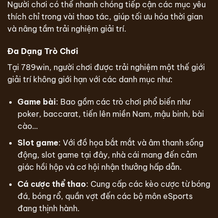
Người chơi có thể nhanh chóng tiếp cận các mục yêu
thích chỉ trong vài thao tác, giúp tối ưu hóa thời gian
và nâng tầm trải nghiệm giải trí.
Đa Dạng Trò Chơi
Tại 789win, người chơi được trải nghiệm một thế giới
giải trí không giới hạn với các danh mục như:
Game bài
: Bao gồm các trò chơi phổ biến như
poker, baccarat, tiến lên miền Nam, mậu binh, bài
cào…
Slot game
: Với đồ họa bắt mắt và âm thanh sống
động, slot game tại đây, nhà cái mang đến cảm
giác hồi hộp và cơ hội nhận thưởng hấp dẫn.
Cá cược thể thao
: Cung cấp các kèo cược từ bóng
đá, bóng rổ, quần vợt đến các bộ môn eSports
đang thịnh hành.