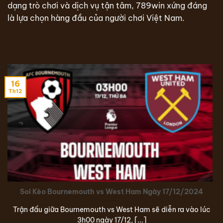
dạng trò chơi và dịch vụ tận tâm, 789win xứng đáng
là lựa chọn hàng đầu của người chơi Việt Nam.
16
Th12
Soi Kèo Bournemouth vs West Ham Ngày 17/12/2024
Trận đấu giữa Bournemouth vs West Ham sẽ diễn ra vào lúc
3h00 ngày 17/12, [...]