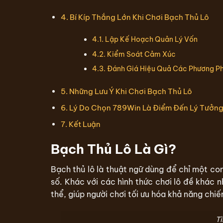
Bí Kíp Thắng Lớn Khi Chơi Bạch Thủ Lô
Lập Kế Hoạch Quản Lý Vốn
Kiểm Soát Cảm Xúc
Đánh Giá Hiệu Quả Các Phương P
Những Lưu Ý Khi Chơi Bạch Thủ Lô
Lý Do Chọn 789Win Là Điểm Đến Lý Tưởn
Kết Luận
Bạch Thủ Lô Là Gì?
Bạch thủ lô là thuật ngữ dùng để chỉ một co
số. Khác với các hình thức chơi lô đề khác n
thể, giúp người chơi tối ưu hóa khả năng chiế
Tì