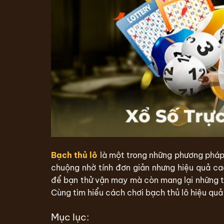
Bạch thủ lô
là một trong những phương pháp 
chuộng nhờ tính đơn giản nhưng hiệu quả ca
để bạn thử vận may mà còn mang lại những t
Cùng tìm hiểu cách chơi bạch thủ lô hiệu quả
Mục lục: