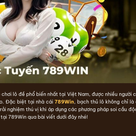
chơi lô đề phổ biến nhất tại Việt Nam, được nhiều người c
o. Đặc biệt tại nhà cái
789Win
, bạch thủ lô không chỉ là
rải nghiệm thú vị khi áp dụng các phương pháp soi cầu độ
 tại 789Win qua bài viết dưới đây nhé!