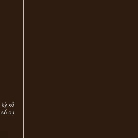
 kỳ xổ
 số cụ