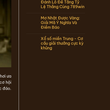
Đánh Lô Đề Tăng Tỷ
Lệ Thắng Cùng 789win
Mơ Nhặt Được Vàng:
Giải Mã Ý Nghĩa Và
Điềm Báo
Xổ số miền Trung - Cơ
cấu giải thưởng cực kỳ
khủng
hơi ưa
 cơ hội
c đáo.