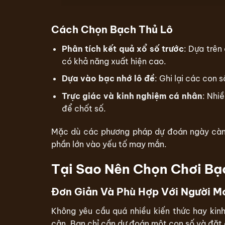
Cách Chọn Bạch Thủ Lô
Phân tích kết quả xổ số trước
: Dựa trên
có khả năng xuất hiện cao.
Dựa vào bạc nhớ lô đề
: Ghi lại các con 
Trực giác và kinh nghiệm cá nhân
: Nhi
để chốt số.
Mặc dù các phương pháp dự đoán ngày càng 
phần lớn vào yếu tố may mắn.
Tại Sao Nên Chọn Chơi Bạ
Đơn Giản Và Phù Hợp Với Người M
Không yêu cầu quá nhiều kiến thức hay kinh
cận. Bạn chỉ cần dự đoán một con số và đặt 