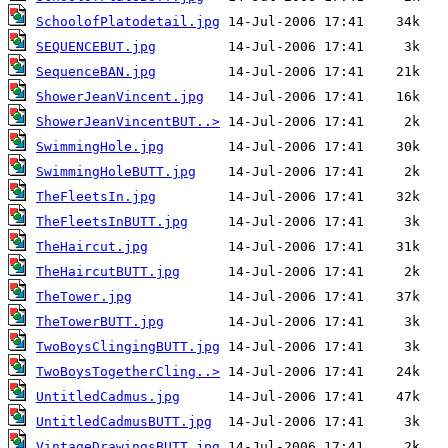
SchoolofPlatodetail.jpg
SEQUENCEBUT.jpg
SequenceBAN.jpg
ShowerJeanVincent.jpg
ShowerJeanVincentBUT..>
SwimmingHole.jpg
SwimmingHoleBUTT.jpg
TheFleetsIn.jpg
TheFleetsInBUTT.jpg
TheHaircut.jpg
TheHaircutBUTT.jpg
TheTower.jpg
TheTowerBUTT.jpg
TwoBoysClingingBUTT.jpg
TwoBoysTogetherCling..>
UntitledCadmus.jpg
UntitledCadmusBUTT.jpg
VintageDrawingsBUTT.jpg