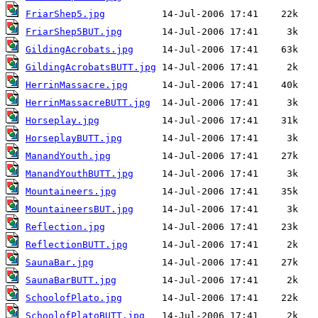
FriarShep5.jpg
FriarShep5BUT.jpg
GildingAcrobats.jpg
GildingAcrobatsBUTT.jpg
HerrinMassacre.jpg
HerrinMassacreBUTT.jpg
Horseplay.jpg
HorseplayBUTT.jpg
ManandYouth.jpg
ManandYouthBUTT.jpg
Mountaineers.jpg
MountaineersBUT.jpg
Reflection.jpg
ReflectionBUTT.jpg
SaunaBar.jpg
SaunaBarBUTT.jpg
SchoolofPlato.jpg
SchoolofPlatoBUTT.jpg