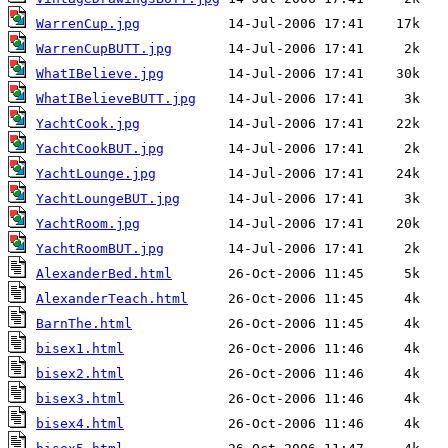
WarrenCup.jpg
WarrenCupBUTT.jpg
WhatIBelieve.jpg
WhatIBelieveBUTT.jpg
YachtCook.jpg
YachtCookBUT.jpg
YachtLounge.jpg
YachtLoungeBUT.jpg
YachtRoom.jpg
YachtRoomBUT.jpg
AlexanderBed.html
AlexanderTeach.html
BarnThe.html
bisex1.html
bisex2.html
bisex3.html
bisex4.html