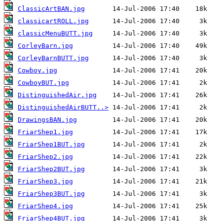
ClassicArtBAN.jpg
classicartROLL.jpg
classicMenuBUTT.jpg
CorleyBarn.jpg
CorleyBarnBUTT.jpg
Cowboy.jpg
CowboyBUT.jpg
DistinguishedAir.jpg
DistinguishedAirBUTT..>
DrawingsBAN.jpg
FriarShep1.jpg
FriarShep1BUT.jpg
FriarShep2.jpg
FriarShep2BUT.jpg
FriarShep3.jpg
FriarShep3BUT.jpg
FriarShep4.jpg
FriarShep4BUT.jpg