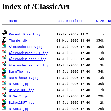
Index of /ClassicArt
Name
Last modified
Size
D
Parent Directory
Thumbs.db
AlexanderBedP.jpg
AlexanderBedPBUT.jpg
AlexanderTeachP.jpg
AlexanderTeachPBUT.jpg
BarnThe.jpg
BarnTheBUTT.jpg
BiSex1.jpg
BiSex1BUT.jpg
BiSex2.jpg
BiSex2BUT.jpg
BiSex3.jpg