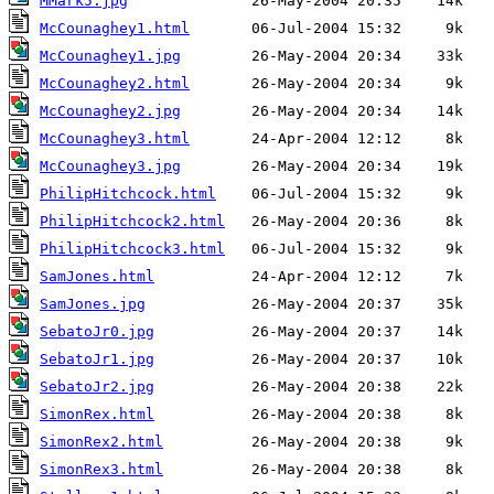
MMark5.jpg
McCounaghey1.html
McCounaghey1.jpg
McCounaghey2.html
McCounaghey2.jpg
McCounaghey3.html
McCounaghey3.jpg
PhilipHitchcock.html
PhilipHitchcock2.html
PhilipHitchcock3.html
SamJones.html
SamJones.jpg
SebatoJr0.jpg
SebatoJr1.jpg
SebatoJr2.jpg
SimonRex.html
SimonRex2.html
SimonRex3.html