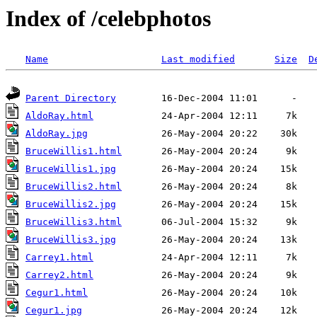
Index of /celebphotos
Name
Last modified
Size
D
Parent Directory
AldoRay.html
AldoRay.jpg
BruceWillis1.html
BruceWillis1.jpg
BruceWillis2.html
BruceWillis2.jpg
BruceWillis3.html
BruceWillis3.jpg
Carrey1.html
Carrey2.html
Cegur1.html
Cegur1.jpg