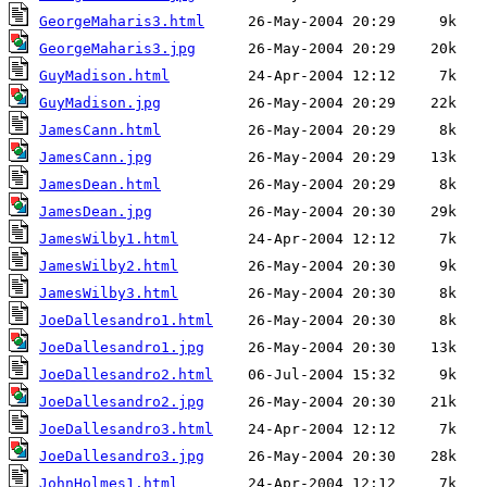
GeorgeMaharis3.html
GeorgeMaharis3.jpg
GuyMadison.html
GuyMadison.jpg
JamesCann.html
JamesCann.jpg
JamesDean.html
JamesDean.jpg
JamesWilby1.html
JamesWilby2.html
JamesWilby3.html
JoeDallesandro1.html
JoeDallesandro1.jpg
JoeDallesandro2.html
JoeDallesandro2.jpg
JoeDallesandro3.html
JoeDallesandro3.jpg
JohnHolmes1.html