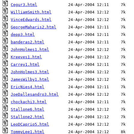
Cegur3.html
WilliamSmith.html
VinceEdwards.html
GeorgeMaharis2.html
depp3.html
banderas2.html
JohnHolmes1.html
Kreeves1.html
Carrey1.html
JohnHolmes3.html
JamesWilby1.html
EricNies4.html
JoeDallesandro3.html
chockachi3.html
Stallone6.html
Stallone2.html
LeoDCaprio5.html
TommyLee1.html