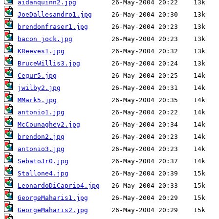
aidanquinn2.jpg
JoeDallesandro1.jpg
brendonfraser1.jpg
bacon jock.jpg
KReeves1.jpg
BruceWillis3.jpg
Cegur5.jpg
jwilby2.jpg
MMark5.jpg
antonio1.jpg
McCounaghey2.jpg
brendon2.jpg
antonio3.jpg
SebatoJr0.jpg
Stallone4.jpg
LeonardoDiCaprio4.jpg
GeorgeMaharis1.jpg
GeorgeMaharis2.jpg