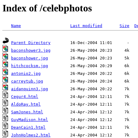
Index of /celebphotos
Name
Last modified
Size
D
Parent Directory
baconshower3.jpg
baconshower.jpg
hitchcocksm.jpg
antonio2.jpg
carreytub.jpg
aidanquinn3.jpg
Cegur4.html
AldoRay.html
SamJones.html
GuyMadison.html
DeanCain1.html
JohnHolmes2.html