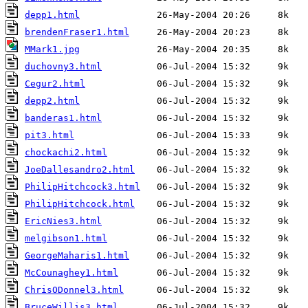
depp1.html
brendenFraser1.html
MMark1.jpg
duchovny3.html
Cegur2.html
depp2.html
banderas1.html
pit3.html
chockachi2.html
JoeDallesandro2.html
PhilipHitchcock3.html
PhilipHitchcock.html
EricNies3.html
melgibson1.html
GeorgeMaharis1.html
McCounaghey1.html
ChrisODonnel3.html
BruceWillis3.html