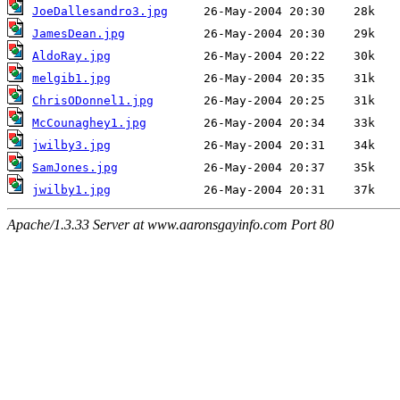
JoeDallesandro3.jpg
JamesDean.jpg
AldoRay.jpg
melgib1.jpg
ChrisODonnel1.jpg
McCounaghey1.jpg
jwilby3.jpg
SamJones.jpg
jwilby1.jpg
Apache/1.3.33 Server at www.aaronsgayinfo.com Port 80