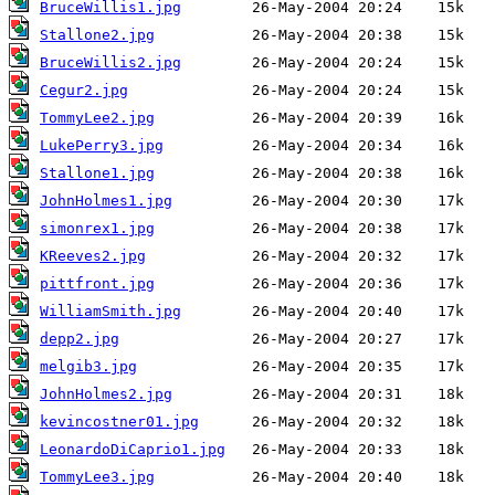
BruceWillis1.jpg
Stallone2.jpg
BruceWillis2.jpg
Cegur2.jpg
TommyLee2.jpg
LukePerry3.jpg
Stallone1.jpg
JohnHolmes1.jpg
simonrex1.jpg
KReeves2.jpg
pittfront.jpg
WilliamSmith.jpg
depp2.jpg
melgib3.jpg
JohnHolmes2.jpg
kevincostner01.jpg
LeonardoDiCaprio1.jpg
TommyLee3.jpg