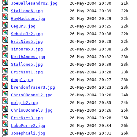
JoeDallesandro2.jpg
Stallone6.jpg
GuyMadison.jpg
Cegur3.jpg
SebatoJr2.jpg
EricNies5.jpg
simonrex3.jpg
KeithAndes.jpg
Stallone5.jpg
EricNies1.jpg
depp1.jpg
brendonfraser3.jpg
ChrisODonnel2.jpg
melgib2.jpg
ChrisODonnel3.jpg
EricNies3.jpg
LukePerry2.jpg
JosephCali.jpg