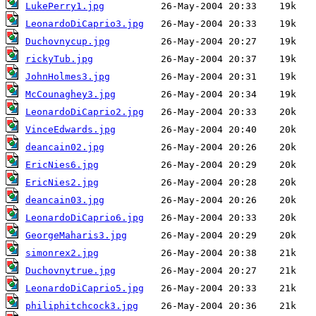
LukePerry1.jpg
LeonardoDiCaprio3.jpg
Duchovnycup.jpg
rickyTub.jpg
JohnHolmes3.jpg
McCounaghey3.jpg
LeonardoDiCaprio2.jpg
VinceEdwards.jpg
deancain02.jpg
EricNies6.jpg
EricNies2.jpg
deancain03.jpg
LeonardoDiCaprio6.jpg
GeorgeMaharis3.jpg
simonrex2.jpg
Duchovnytrue.jpg
LeonardoDiCaprio5.jpg
philiphitchcock3.jpg