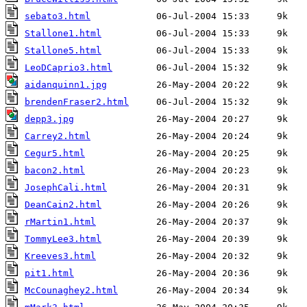
sebato3.html
Stallone1.html
Stallone5.html
LeoDCaprio3.html
aidanquinn1.jpg
brendenFraser2.html
depp3.jpg
Carrey2.html
Cegur5.html
bacon2.html
JosephCali.html
DeanCain2.html
rMartin1.html
TommyLee3.html
Kreeves3.html
pit1.html
McCounaghey2.html