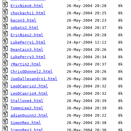
EricNies6.html
chockachi1.html
bacon3.html
sebato2.html
EricNies2.html
LukePerry1.html
DeanCain3.html
LukePerry3.html
rMartin2.html
ChrisODonnel2.html
JoeDallesandro1.html
LeoDCaprio2.html
LeoDCaprio4.html
Stallone4.html
TommyLee2.html
adianQuinn2.html
SimonRex.html
SimonRex3.html