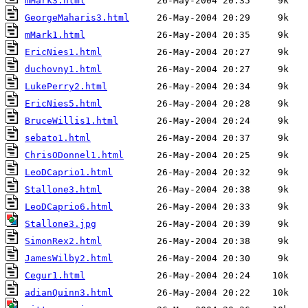
mMark3.html
GeorgeMaharis3.html
mMark1.html
EricNies1.html
duchovny1.html
LukePerry2.html
EricNies5.html
BruceWillis1.html
sebato1.html
ChrisODonnel1.html
LeoDCaprio1.html
Stallone3.html
LeoDCaprio6.html
Stallone3.jpg
SimonRex2.html
JamesWilby2.html
Cegur1.html
adianQuinn3.html