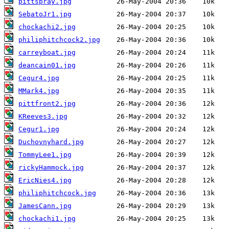
pittspray.jpg
SebatoJr1.jpg
chockachi2.jpg
philiphitchcock2.jpg
carreyboat.jpg
deancain01.jpg
Cegur4.jpg
MMark4.jpg
pittfront2.jpg
KReeves3.jpg
Cegur1.jpg
Duchovnyhard.jpg
TommyLee1.jpg
rickyHammock.jpg
EricNies4.jpg
philiphitchcock.jpg
JamesCann.jpg
chockachi1.jpg