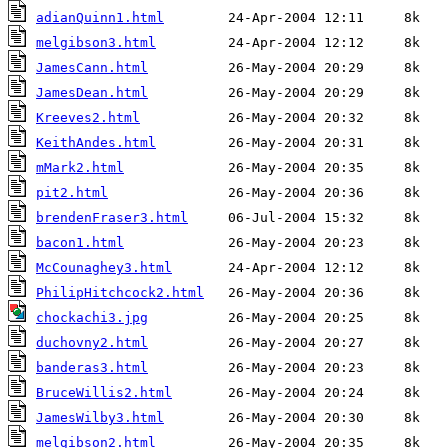
adianQuinn1.html
melgibson3.html
JamesCann.html
JamesDean.html
Kreeves2.html
KeithAndes.html
mMark2.html
pit2.html
brendenFraser3.html
bacon1.html
McCounaghey3.html
PhilipHitchcock2.html
chockachi3.jpg
duchovny2.html
banderas3.html
BruceWillis2.html
JamesWilby3.html
melgibson2.html